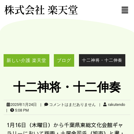
株式会社 楽天堂
新しい介護 楽天堂
ブログ
十二神将・十二伸奏
十二神将・十二伸奏
2025年1月24日
|
コメントはまだありません
|
rakutendo
|
5:08 PM
1月16日（木曜日）から千葉県東総文化会館ギャ
ラリーにおいて版画・土屋金司氏（旭市）と書・